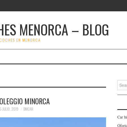
HES MENORCA – BLOG
 COCHES EN MENORCA
Search
OLEGGIO MINORCA
5 JULIO, 2019
BMCAR
Car h
Ofert