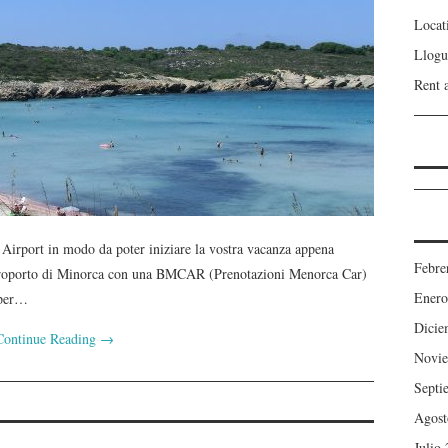
Locat
Llogu
Rent 
Airport in modo da poter iniziare la vostra vacanza appena
Febre
l’aeroporto di Minorca con una BMCAR (Prenotazioni Menorca Car)
Enero
 per…
Dicie
Continue Reading
→
Novie
Septi
Agost
Julio