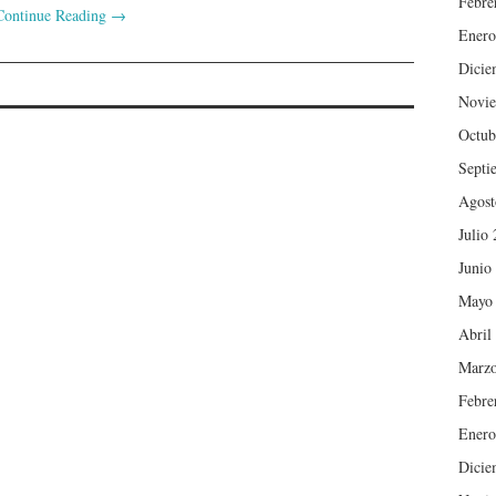
Febre
Continue Reading
→
Enero
Dicie
Novie
Octub
Septi
Agost
Julio
Junio
Mayo
Abril
Marzo
Febre
Enero
Dicie