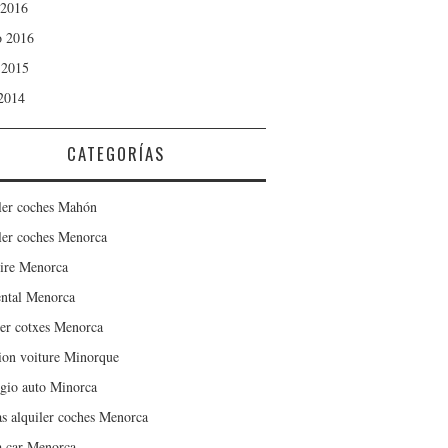
 2016
 2016
 2015
 2014
CATEGORÍAS
ler coches Mahón
ler coches Menorca
ire Menorca
ental Menorca
er cotxes Menorca
ion voiture Minorque
gio auto Minorca
as alquiler coches Menorca
a car Menorca