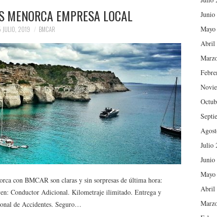
ES MENORCA EMPRESA LOCAL
Junio
Mayo
 JULIO, 2019
BMCAR
Abril
Marzo
Febre
Novie
Octub
Septi
Agost
Julio
Junio
Mayo
orca con BMCAR son claras y sin sorpresas de última hora:
Abril
uyen: Conductor Adicional. Kilometraje ilimitado. Entrega y
Marzo
sonal de Accidentes. Seguro…