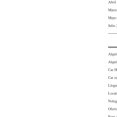
Abril
Marzo
Mayo
Julio
Alqui
Alqui
Car H
Car r
Llogu
Locat
Noleg
Ofert
Rent 