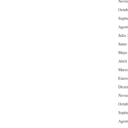
Novie
Octub
Septi
Agost
Julio
Junio
Mayo
Abril
Marzo
Enero
Dicie
Novie
Octub
Septi
Agost