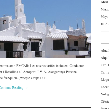
Abril
Marzo
Mayo
Julio
Alqui
Alqui
Car H
 Menorca amb BMCAR: Les nostres tarifes inclouen: Conductor
nt i Recollida a l’Aeroport. I.V. A. Assegurança Personal
Car r
e franquícia (excepte Grups I i F…
Llogu
Locat
Continue Reading
→
Noleg
Ofert
Rent 