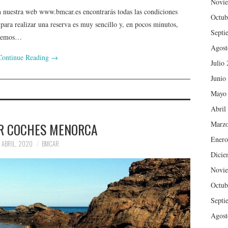
Novie
uestra web www.bmcar.es encontrarás todas las condiciones
Octub
para realizar una reserva es muy sencillo y, en pocos minutos,
Septi
dremos…
Agost
Continue Reading
→
Julio
Junio
Mayo
Abril
Marzo
ER COCHES MENORCA
Enero
 ABRIL, 2020
BMCAR
Dicie
Novie
Octub
Septi
Agost