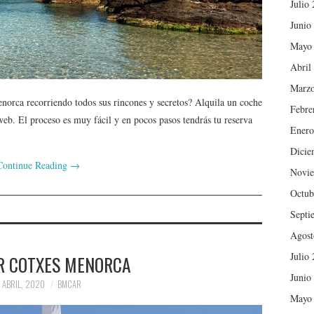
Julio
Junio
Mayo
Abril
Marzo
Menorca recorriendo todos sus rincones y secretos? Alquila un coche
Febre
 El proceso es muy fácil y en pocos pasos tendrás tu reserva
Enero
Dicie
Continue Reading
→
Novie
Octub
Septi
Agost
Julio
R COTXES MENORCA
Junio
 ABRIL, 2020
BMCAR
Mayo