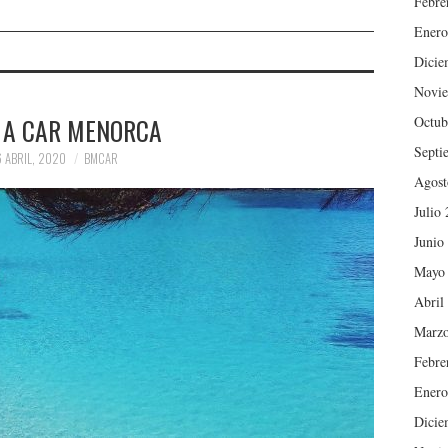
Febre
Enero
Dicie
Novie
 A CAR MENORCA
Octub
Septi
6 ABRIL, 2020
BMCAR
Agost
Julio
Junio
Mayo
Abril
Marzo
Febre
Enero
Dicie