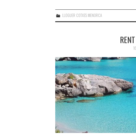
LLOGUER COTXES MENORCA
RENT
1