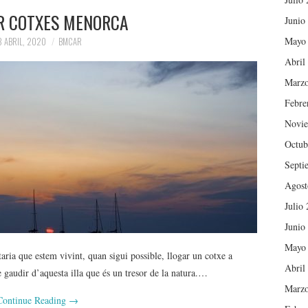
R COTXES MENORCA
Junio
Mayo
3 ABRIL, 2020
BMCAR
Abril
Marzo
Febre
Novie
Octub
Septi
Agost
Julio
Junio
Mayo
nitaria que estem vivint, quan sigui possible, llogar un cotxe a
Abril
audir d’aquesta illa que és un tresor de la natura.…
Marzo
Continue Reading
→