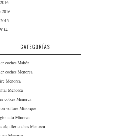
 2016
 2016
 2015
 2014
CATEGORÍAS
ler coches Mahón
ler coches Menorca
ire Menorca
ental Menorca
er cotxes Menorca
ion voiture Minorque
gio auto Minorca
as alquiler coches Menorca
a car Menorca