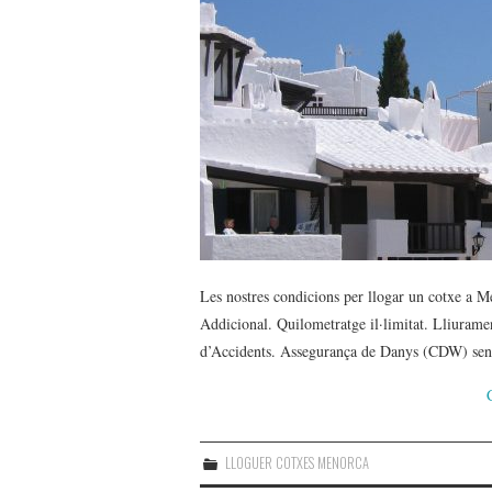
Les nostres condicions per llogar un cotxe a
Addicional. Quilometratge il·limitat. Lliurame
d’Accidents. Assegurança de Danys (CDW) sens
LLOGUER COTXES MENORCA