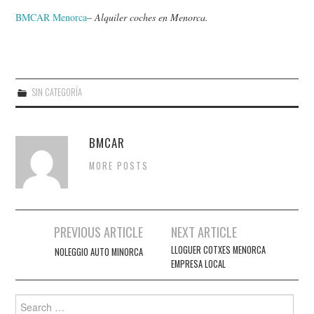
BMCAR Menorca
–
Alquiler coches en Menorca.
SIN CATEGORÍA
BMCAR
MORE POSTS
PREVIOUS ARTICLE
NEXT ARTICLE
Post navigation
LLOGUER COTXES MENORCA
NOLEGGIO AUTO MINORCA
EMPRESA LOCAL
Search for: